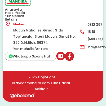
Anasayfa
Hakkımızda
Şubelerimiz
İletişim
Merkez
0312 397
Macun Mahallesi Gimat Gıda
18 18
Toptancılar Sitesi, Macun, Gimat No:
(Merkez)
392 D:14.Blok, 06374
info@erzi
Yenimahalle/Ankara
Whatsapp Sipariş Hattı
2025 Copyright
erzincanmandira.com Tüm Hakları
Saklıdır.