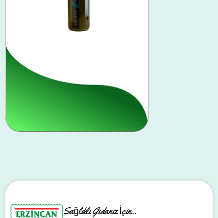
Sızma Zeytinyağı
Sağlıklı Gıdanız İçin...