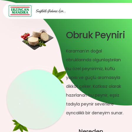
Obruk Peyniri
Karaman’ın doğal
obruklarında olgunlaştırılan
bu özel peynirimiz, küflü
yapısı ve güçlü aromasıyla
dikkat çeker. Katkısız olarak
hazırlanan bu peynir, eşsiz
tadıyla peynir severlere
ayrıcalıklı bir deneyim sunar.
Nereden