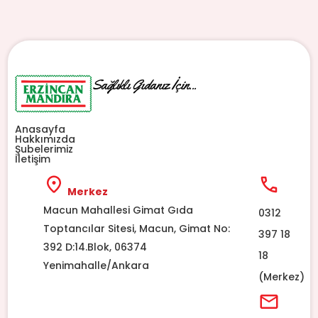
Sağlıklı Gıdanız İçin...
Anasayfa
Hakkımızda
Şubelerimiz
İletişim
Merkez
Macun Mahallesi Gimat Gıda
0312
Toptancılar Sitesi, Macun, Gimat No:
397 18
392 D:14.Blok, 06374
18
Yenimahalle/Ankara
(Merkez)